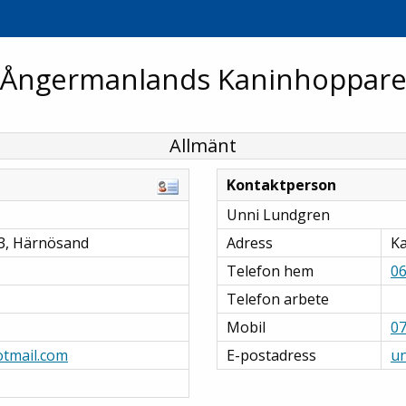
Ångermanlands Kaninhoppar
Allmänt
Kontaktperson
Unni Lundgren
33, Härnösand
Adress
Ka
Telefon hem
06
Telefon arbete
Mobil
07
tmail.com
E-postadress
u