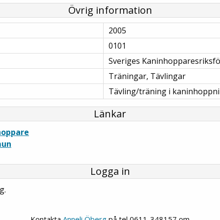
Övrig information
2005
0101
Sveriges Kaninhopparesriksf
Träningar, Tävlingar
Tävling/träning i kaninhoppn
Länkar
hoppare
mun
Logga in
g.
Kontakta
Anneli Öberg
på tel 0611-348157 om