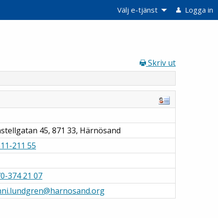
Välj e-tjänst
Logga in
e
Skriv ut
stellgatan 45, 871 33, Härnösand
11-211 55
0-374 21 07
nni.lundgren@harnosand.org