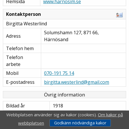
Hemsida
www.harnosim.se
Kontaktperson
Birgitta Westerlind
Solumshamn 127, 871 66,
Adress
Härnösand
Telefon hem
Telefon
arbete
Mobil
070-191 75 14
E-postadress
birgitta.westerlind@gmail.com
Övrig information
Bildad år
1918
Verksamhetsår
Webbplatsen använder sig av kakor (cookies).
Om kakor på
0101
börjar (MMDD)
webbplatsen
Godkänn nödvändiga kakor