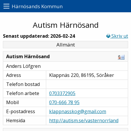
Härnösands Kommun
Autism Härnösand
Senast uppdaterad: 2026-02-24
Skriv ut
Allmänt
Autism Härnösand
Anders Löfgren
Adress
Klappnäs 220, 86195, Söråker
Telefon bostad
Telefon arbete
0703372905
Mobil
070-666 78 95
E-postadress
klappnasskog@gmail.com
Hemsida
http://autism.se/vasternorrland