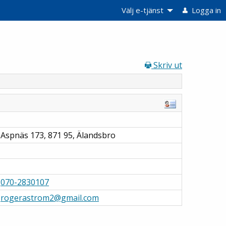
Välj e-tjänst
Logga in
Skriv ut
Aspnäs 173, 871 95, Älandsbro
070-2830107
rogerastrom2@gmail.com