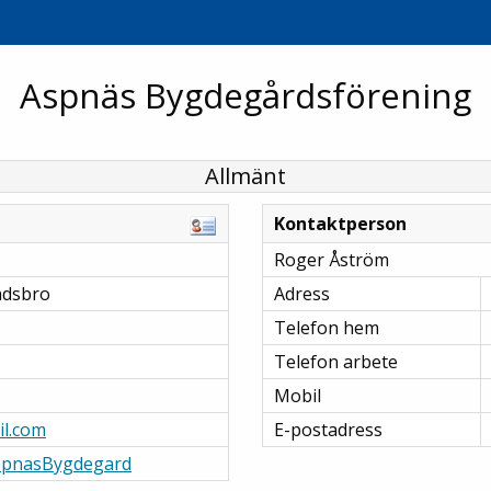
Aspnäs Bygdegårdsförening
Allmänt
Kontaktperson
Roger Åström
ndsbro
Adress
Telefon hem
Telefon arbete
Mobil
l.com
E-postadress
AspnasBygdegard