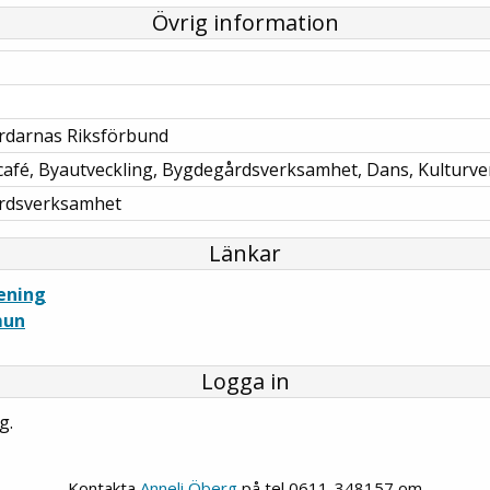
Övrig information
rdarnas Riksförbund
café, Byautveckling, Bygdegårdsverksamhet, Dans, Kultu
rdsverksamhet
Länkar
ening
mun
Logga in
g.
Kontakta
Anneli Öberg
på tel 0611-348157 om