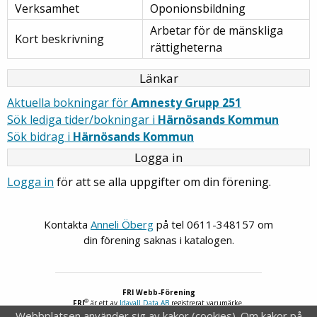
Verksamhet
Oponionsbildning
Arbetar för de mänskliga
Kort beskrivning
rättigheterna
Länkar
Aktuella bokningar för
Amnesty Grupp 251
Sök lediga tider/bokningar i
Härnösands Kommun
Sök bidrag i
Härnösands Kommun
Logga in
Logga in
för att se alla uppgifter om din förening.
Kontakta
Anneli Öberg
på tel 0611-348157 om
din förening saknas i katalogen.
FRI Webb-Förening
®
FRI
är ett av
Idavall Data AB
registrerat varumärke.
Webbplatsen använder sig av kakor (cookies).
Om kakor på
Tillgänglighetsredogörelse