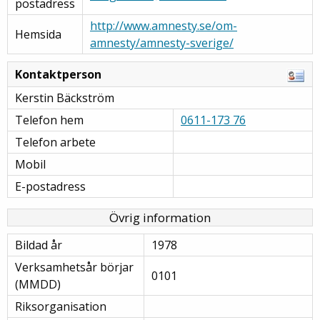
postadress
http://www.amnesty.se/om-
Hemsida
amnesty/amnesty-sverige/
Kontaktperson
Kerstin Bäckström
Telefon hem
0611-173 76
Telefon arbete
Mobil
E-postadress
Övrig information
Bildad år
1978
Verksamhetsår börjar
0101
(MMDD)
Riksorganisation