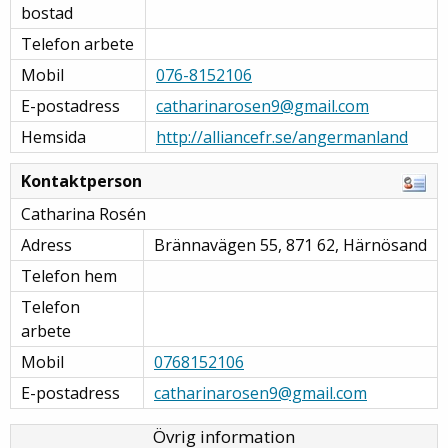
bostad
Telefon arbete
Mobil
076-8152106
E-postadress
catharinarosen9@gmail.com
Hemsida
http://alliancefr.se/angermanland
Kontaktperson
Catharina Rosén
Adress
Brännavägen 55, 871 62, Härnösand
Telefon hem
Telefon
arbete
Mobil
0768152106
E-postadress
catharinarosen9@gmail.com
Övrig information