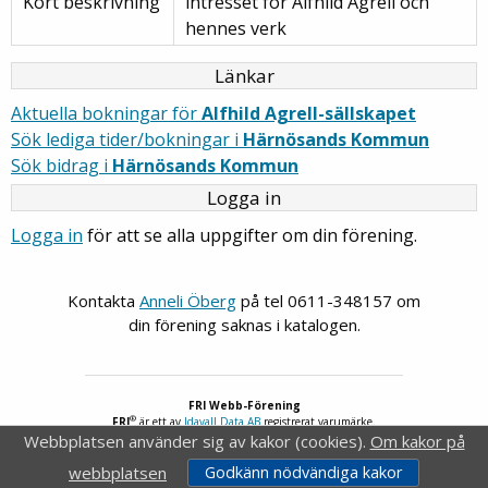
Kort beskrivning
intresset för Alfhild Agrell och
hennes verk
Länkar
Aktuella bokningar för
Alfhild Agrell-sällskapet
Sök lediga tider/bokningar i
Härnösands Kommun
Sök bidrag i
Härnösands Kommun
Logga in
Logga in
för att se alla uppgifter om din förening.
Kontakta
Anneli Öberg
på tel 0611-348157 om
din förening saknas i katalogen.
FRI Webb-Förening
®
FRI
är ett av
Idavall Data AB
registrerat varumärke.
Webbplatsen använder sig av kakor (cookies).
Om kakor på
Tillgänglighetsredogörelse
v 5.2.31
webbplatsen
Godkänn nödvändiga kakor