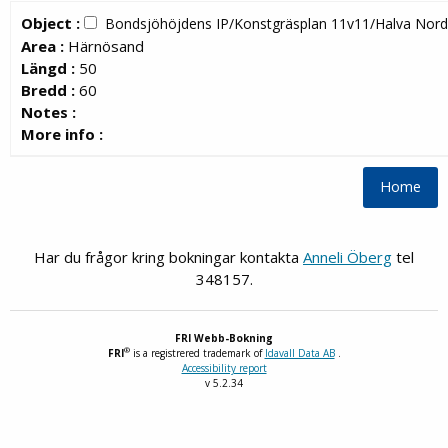
Object :
Bondsjöhöjdens IP/Konstgräsplan 11v11/Halva Nord
Area :
Härnösand
Längd :
50
Bredd :
60
Notes :
More info :
Har du frågor kring bokningar kontakta
Anneli Öberg
tel
348157.
FRI
Webb-Bokning
®
FRI
is a registrered trademark of
Idavall Data AB
.
Accessibility report
v 5.2.34