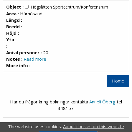
Object :
Högslätten Sportcentrum/Konferensrum
Area :
Härnösand
Längd :
Bredd :
Höjd :
Yta :
:
Antal personer :
20
Notes :
Read more
More info :
Har du frågor kring bokningar kontakta
Anneli Öberg
tel
348157.
FRI
Webb-Bokning
The website uses cookies.
About cookies on this website
®
FRI
is a registrered trademark of
Idavall Data AB
.