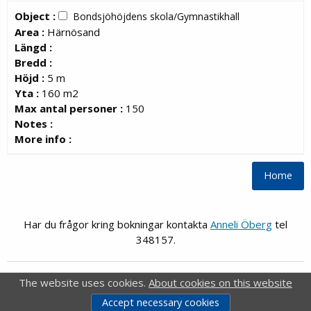
Object :
Bondsjöhöjdens skola/Gymnastikhall
Area :
Härnösand
Längd :
Bredd :
Höjd :
5 m
Yta :
160 m2
Max antal personer :
150
Notes :
More info :
Har du frågor kring bokningar kontakta
Anneli Öberg
tel
348157.
FRI
Webb-Bokning
The website uses cookies.
About cookies on this website
®
FRI
is a registrered trademark of
Idavall Data AB
.
Accept necessary cookies
Accessibility report